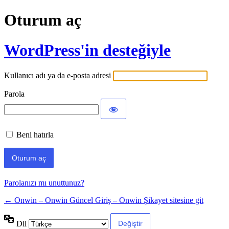
Oturum aç
WordPress'in desteğiyle
Kullanıcı adı ya da e-posta adresi
Parola
Beni hatırla
Parolanızı mı unuttunuz?
← Onwin – Onwin Güncel Giriş – Onwin Şikayet sitesine git
Dil