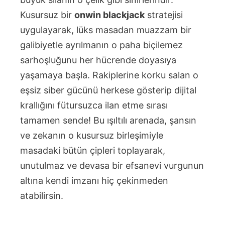
Kusursuz bir
onwin blackjack
stratejisi
uygulayarak, lüks masadan muazzam bir
galibiyetle ayrılmanın o paha biçilemez
sarhoşluğunu her hücrende doyasıya
yaşamaya başla. Rakiplerine korku salan o
eşsiz siber gücünü herkese gösterip dijital
krallığını fütursuzca ilan etme sırası
tamamen sende! Bu ışıltılı arenada, şansın
ve zekanın o kusursuz birleşimiyle
masadaki bütün çipleri toplayarak,
unutulmaz ve devasa bir efsanevi vurgunun
altına kendi imzanı hiç çekinmeden
atabilirsin.