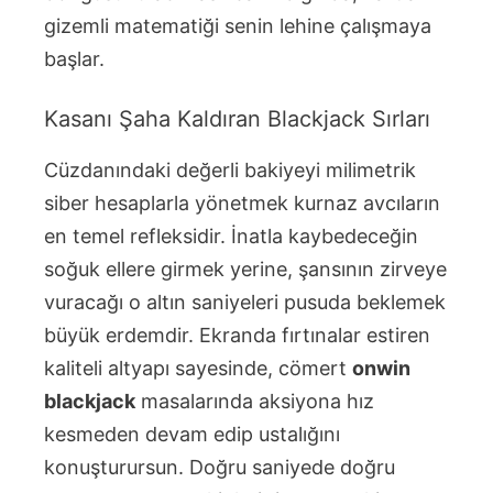
gizemli matematiği senin lehine çalışmaya
başlar.
Kasanı Şaha Kaldıran Blackjack Sırları
Cüzdanındaki değerli bakiyeyi milimetrik
siber hesaplarla yönetmek kurnaz avcıların
en temel refleksidir. İnatla kaybedeceğin
soğuk ellere girmek yerine, şansının zirveye
vuracağı o altın saniyeleri pusuda beklemek
büyük erdemdir. Ekranda fırtınalar estiren
kaliteli altyapı sayesinde, cömert
onwin
blackjack
masalarında aksiyona hız
kesmeden devam edip ustalığını
konuşturursun. Doğru saniyede doğru