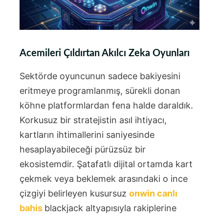
Acemileri Çıldırtan Akılcı Zeka Oyunları
Sektörde oyuncunun sadece bakiyesini
eritmeye programlanmış, sürekli donan
köhne platformlardan fena halde daraldık.
Korkusuz bir stratejistin asıl ihtiyacı,
kartların ihtimallerini saniyesinde
hesaplayabileceği pürüzsüz bir
ekosistemdir. Şatafatlı dijital ortamda kart
çekmek veya beklemek arasındaki o ince
çizgiyi belirleyen kusursuz
onwin canlı
bahis
blackjack altyapısıyla rakiplerine