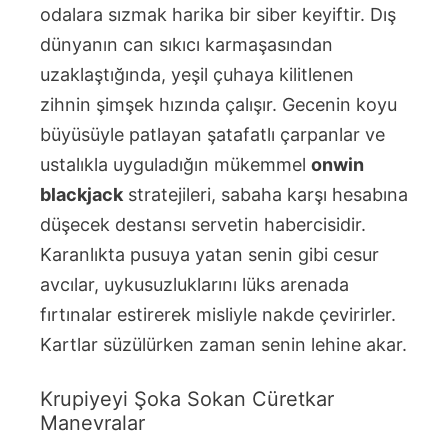
odalara sızmak harika bir siber keyiftir. Dış
dünyanın can sıkıcı karmaşasından
uzaklaştığında, yeşil çuhaya kilitlenen
zihnin şimşek hızında çalışır. Gecenin koyu
büyüsüyle patlayan şatafatlı çarpanlar ve
ustalıkla uyguladığın mükemmel
onwin
blackjack
stratejileri, sabaha karşı hesabına
düşecek destansı servetin habercisidir.
Karanlıkta pusuya yatan senin gibi cesur
avcılar, uykusuzluklarını lüks arenada
fırtınalar estirerek misliyle nakde çevirirler.
Kartlar süzülürken zaman senin lehine akar.
Krupiyeyi Şoka Sokan Cüretkar
Manevralar