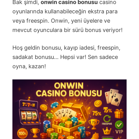
Bak şimdi,
onwin casino bonusu
casino
oyunlarında kullanabileceğin ekstra para
veya freespin. Onwin, yeni üyelere ve
mevcut oyunculara bir sürü bonus veriyor!
Hoş geldin bonusu, kayıp iadesi, freespin,
sadakat bonusu… Hepsi var! Sen sadece
oyna, kazan!