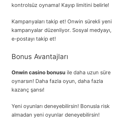
kontrolsüz oynama! Kayıp limitini belirle!
Kampanyaları takip et! Onwin sürekli yeni
kampanyalar düzenliyor. Sosyal medyayı,
e-postayı takip et!
Bonus Avantajları
Onwin casino bonusu
ile daha uzun süre
oynarsın! Daha fazla oyun, daha fazla
kazanç şansı!
Yeni oyunları deneyebilirsin! Bonusla risk
almadan yeni oyunlar deneyebilirsin!