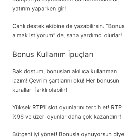
yatırım yaparken gir!
Canlı destek ekibine de yazabilirsin. “Bonus
almak istiyorum” de, sana yardımcı olurlar!
Bonus Kullanım İpuçları
Bak dostum, bonusları akıllıca kullanman
lazım! Çevrim şartlarını oku! Her bonusun
kuralları farklı olabilir!
Yüksek RTP’li slot oyunlarını tercih et! RTP
%96 ve üzeri oyunlar daha çok kazandırır!
Bütçeni iyi yönet! Bonusla oynuyorsun diye