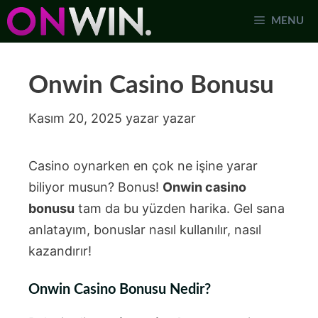
İçeriğe
MENU
atla
Onwin Casino Bonusu
Kasım 20, 2025
yazar
yazar
Casino oynarken en çok ne işine yarar
biliyor musun? Bonus!
Onwin casino
bonusu
tam da bu yüzden harika. Gel sana
anlatayım, bonuslar nasıl kullanılır, nasıl
kazandırır!
Onwin Casino Bonusu Nedir?