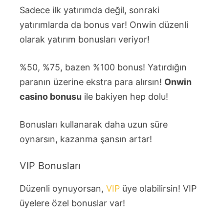
Sadece ilk yatırımda değil, sonraki
yatırımlarda da bonus var! Onwin düzenli
olarak yatırım bonusları veriyor!
%50, %75, bazen %100 bonus! Yatırdığın
paranın üzerine ekstra para alırsın!
Onwin
casino bonusu
ile bakiyen hep dolu!
Bonusları kullanarak daha uzun süre
oynarsın, kazanma şansın artar!
VIP Bonusları
Düzenli oynuyorsan,
VIP
üye olabilirsin! VIP
üyelere özel bonuslar var!