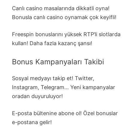
Canlı casino masalarında dikkatli oyna!
Bonusla canlı casino oynamak çok keyifli!
Freespin bonuslarını yüksek RTP’li slotlarda
kullan! Daha fazla kazanç şansı!
Bonus Kampanyaları Takibi
Sosyal medyayı takip et! Twitter,
Instagram, Telegram… Yeni kampanyalar
oradan duyuruluyor!
E-posta bültenine abone ol! Özel bonuslar
e-postana gelir!