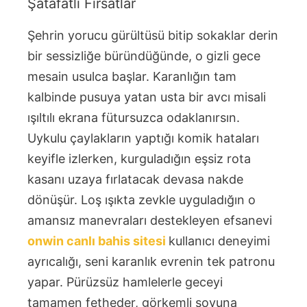
Şatafatlı Fırsatlar
Şehrin yorucu gürültüsü bitip sokaklar derin
bir sessizliğe büründüğünde, o gizli gece
mesain usulca başlar. Karanlığın tam
kalbinde pusuya yatan usta bir avcı misali
ışıltılı ekrana fütursuzca odaklanırsın.
Uykulu çaylakların yaptığı komik hataları
keyifle izlerken, kurguladığın eşsiz rota
kasanı uzaya fırlatacak devasa nakde
dönüşür. Loş ışıkta zevkle uyguladığın o
amansız manevraları destekleyen efsanevi
onwin canlı bahis sitesi
kullanıcı deneyimi
ayrıcalığı, seni karanlık evrenin tek patronu
yapar. Pürüzsüz hamlelerle geceyi
tamamen fetheder, görkemli şovuna