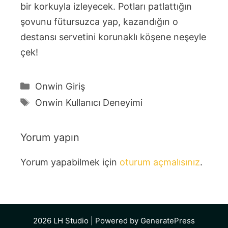
bir korkuyla izleyecek. Potları patlattığın
şovunu fütursuzca yap, kazandığın o
destansı servetini korunaklı köşene neşeyle
çek!
Kategoriler
Onwin Giriş
Etiketler
Onwin Kullanıcı Deneyimi
Yorum yapın
Yorum yapabilmek için
oturum açmalısınız
.
2026
LH Studio
| Powered by
GeneratePress