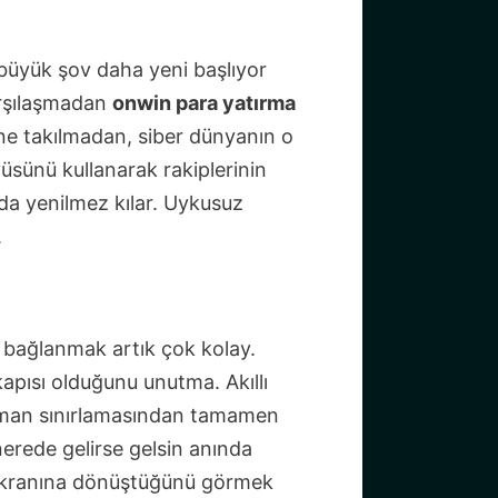
 büyük şov daha yeni başlıyor
karşılaşmadan
onwin para yatırma
ine takılmadan, siber dünyanın o
üsünü kullanarak rakiplerinin
ada yenilmez kılar. Uykusuz
.
a bağlanmak artık çok kolay.
apısı olduğunu unutma. Akıllı
aman sınırlamasından tamamen
 nerede gelirse gelsin anında
t ekranına dönüştüğünü görmek