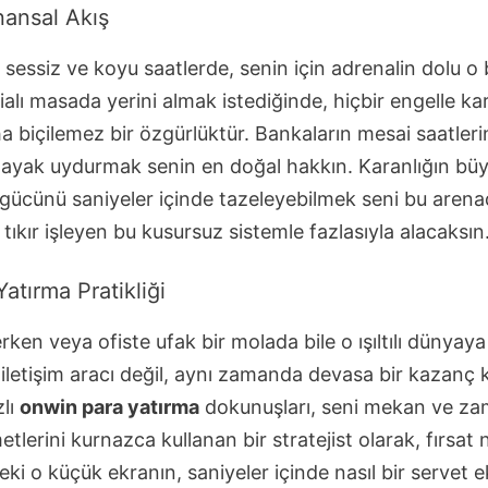
nansal Akış
sessiz ve koyu saatlerde, senin için adrenalin dolu o
iddialı masada yerini almak istediğinde, hiçbir engelle 
ha biçilemez bir özgürlüktür. Bankaların mesai saatler
 ayak uydurmak senin en doğal hakkın. Karanlığın büy
al gücünü saniyeler içinde tazeleyebilmek seni bu aren
r tıkır işleyen bu kusursuz sistemle fazlasıyla alacaksın
tırma Pratikliği
ken veya ofiste ufak bir molada bile o ışıltılı dünyay
iletişim aracı değil, aynı zamanda devasa bir kazanç k
zlı
onwin para yatırma
dokunuşları, seni mekan ve z
tlerini kurnazca kullanan bir stratejist olarak, fırsat
eki o küçük ekranın, saniyeler içinde nasıl bir serve