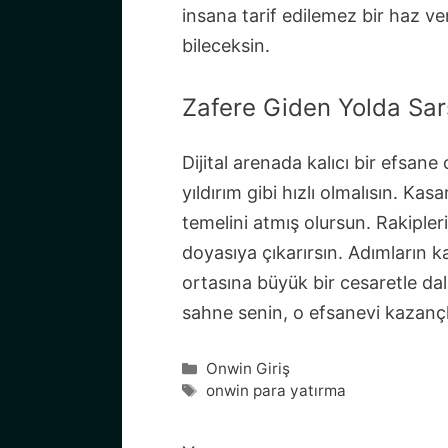
insana tarif edilemez bir haz ve
bileceksin.
Zafere Giden Yolda Sar
Dijital arenada kalıcı bir efsan
yıldırım gibi hızlı olmalısın. Ka
temelini atmış olursun. Rakiple
doyasıya çıkarırsın. Adımların k
ortasına büyük bir cesaretle da
sahne senin, o efsanevi kazançl
Kategoriler
Onwin Giriş
Etiketler
onwin para yatırma