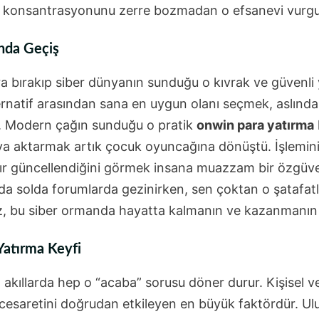
, konsantrasyonunu zerre bozmadan o efsanevi vurgun
nda Geçiş
ra bırakıp siber dünyanın sunduğu o kıvrak ve güvenli 
alternatif arasından sana en uygun olanı seçmek, aslınd
. Modern çağın sunduğu o pratik
onwin para yatırma
ya aktarmak artık çocuk oyuncağına dönüştü. İşlemini
kır güncellendiğini görmek insana muazzam bir özgüve
da solda forumlarda gezinirken, sen çoktan o şatafatlı
z, bu siber ormanda hayatta kalmanın ve kazanmanın e
atırma Keyfi
 akıllarda hep o “acaba” sorusu döner durur. Kişisel v
cesaretini doğrudan etkileyen en büyük faktördür. Ulu