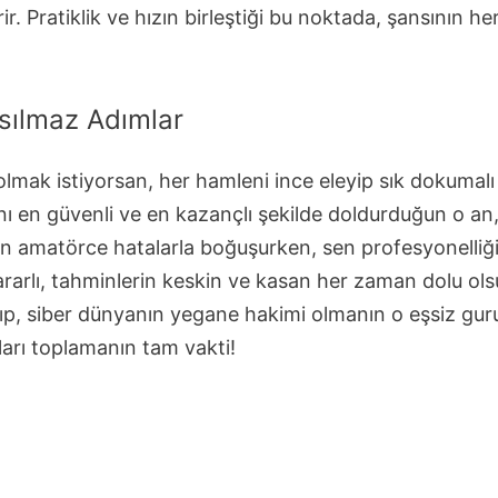
rir. Pratiklik ve hızın birleştiği bu noktada, şansının 
sılmaz Adımlar
e olmak istiyorsan, her hamleni ince eleyip sık dokuma
sanı en güvenli ve en kazançlı şekilde doldurduğun o an
rin amatörce hatalarla boğuşurken, sen profesyonelliğ
ararlı, tahminlerin keskin ve kasan her zaman dolu olsu
lıp, siber dünyanın yegane hakimi olmanın o eşsiz gu
arı toplamanın tam vakti!