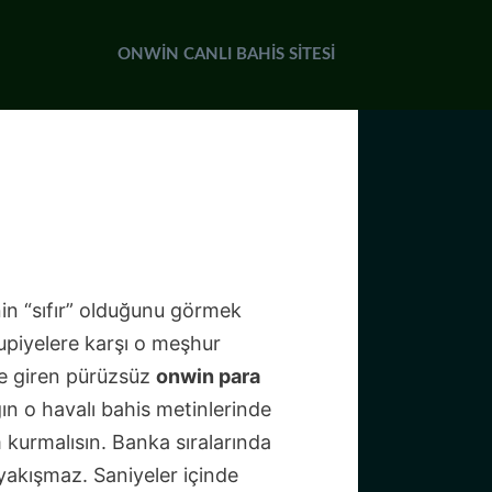
ONWIN CANLI BAHIS SITESI
in “sıfır” olduğunu görmek
rupiyelere karşı o meşhur
ye giren pürüzsüz
onwin para
ğın o havalı bahis metinlerinde
 kurmalısın. Banka sıralarında
 yakışmaz. Saniyeler içinde