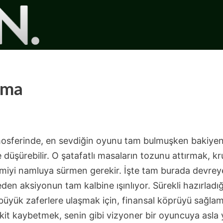
rma
mosferinde, en sevdiğin oyunu tam bulmuşken bakiyen
 düşürebilir. O şatafatlı masaların tozunu attırmak, k
rmiyi namluya sürmen gerekir. İşte tam burada devre
den aksiyonun tam kalbine ışınlıyor. Sürekli hazırladı
 büyük zaferlere ulaşmak için, finansal köprüyü sağlam
vakit kaybetmek, senin gibi vizyoner bir oyuncuya asla