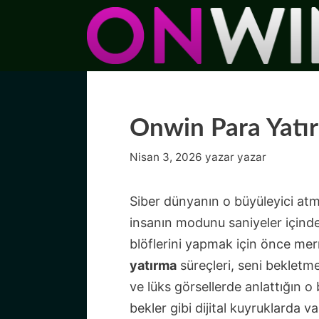
İçeriğe
atla
Onwin Para Yatı
Nisan 3, 2026
yazar
yazar
Siber dünyanın o büyüleyici at
insanın modunu saniyeler içinde
blöflerini yapmak için önce me
yatırma
süreçleri, seni bekletme
ve lüks görsellerde anlattığın o
bekler gibi dijital kuyruklarda 