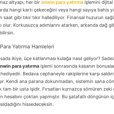
maz altyapı, her bir
onwin para yatırma
işlemini dijita
arda hangi kartı çekeceğini veya hangi sayıya bahis y
 saat gibi tıkır tıkır hallediliyor. Finansal huzurun s
cı olur. Korkusuzca adımlarını atarken, arkanda dağ gi
lirsin.
Para Yatırma Hamleleri
ada ikiye, üçe katlanması kulağa nasıl geliyor? Sade
nwin para yatırma
işlemi sonrasında kasanın bonuslar
hediyedir. Bedava cephaneyle rakiplerine karşı saldır
aşır. Kendi ana parana dokunmadan, sistemin sana cö
tam bir usta işidir. Fırsatları kurnazca sömüren zeki 
n hesabını çoktan yapmıştır. Bu şatafatlı döngünün içi
ıldadığını hissedeceksin.