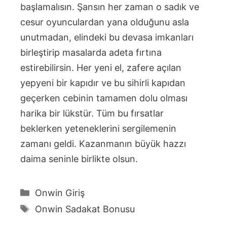
başlamalısın. Şansın her zaman o sadık ve
cesur oyunculardan yana olduğunu asla
unutmadan, elindeki bu devasa imkanları
birleştirip masalarda adeta fırtına
estirebilirsin. Her yeni el, zafere açılan
yepyeni bir kapıdır ve bu sihirli kapıdan
geçerken cebinin tamamen dolu olması
harika bir lükstür. Tüm bu fırsatlar
beklerken yeteneklerini sergilemenin
zamanı geldi. Kazanmanın büyük hazzı
daima seninle birlikte olsun.
Kategoriler
Onwin Giriş
Etiketler
Onwin Sadakat Bonusu