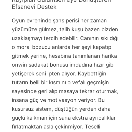
Efsanevi Destek
Oyun evreninde şans perisi her zaman
yüzümüze gülmez, talih kuşu bazen bizden
uzaklaşmayı tercih edebilir. Canının sıkıldığı
o moral bozucu anlarda her şeyi kapatıp
gitmek yerine, hesabına tanımlanan harika
onwin sadakat bonusu imdadına hızır gibi
yetişerek seni ipten alıyor. Kaybettiğin
tutarın belli bir kısmını o vefalı geçmişin
sayesinde geri alıp masaya tekrar oturmak,
insana güç ve motivasyon veriyor. Bu
kusursuz sistem, düştüğün yerden daha
güçlü kalkman için sana ekstra ayrıcalıklar
fırlatmaktan asla çekinmiyor. Teselli