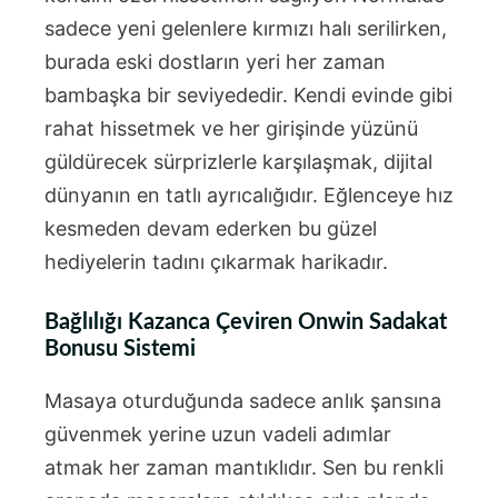
sadece yeni gelenlere kırmızı halı serilirken,
burada eski dostların yeri her zaman
bambaşka bir seviyededir. Kendi evinde gibi
rahat hissetmek ve her girişinde yüzünü
güldürecek sürprizlerle karşılaşmak, dijital
dünyanın en tatlı ayrıcalığıdır. Eğlenceye hız
kesmeden devam ederken bu güzel
hediyelerin tadını çıkarmak harikadır.
Bağlılığı Kazanca Çeviren Onwin Sadakat
Bonusu Sistemi
Masaya oturduğunda sadece anlık şansına
güvenmek yerine uzun vadeli adımlar
atmak her zaman mantıklıdır. Sen bu renkli