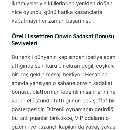
ikramiyeleriyle küllerinden yeniden doğan
nice oyuncu, günü harika kazançlarla
kapatmayı her zaman başarmıştır.
Özel Hissettiren Onwin Sadakat Bonusu
Seviyeleri
Bu renkli dünyanın kapısından içeriye adım
attığında seni kuru bir ekran değil, coşkulu
bir hoş geldin mesajı bekliyor. Hesabına
anında yansıyan o şahane onwin sadakat
bonusu, platformun kıdemli misafirlerini ne
kadar el üstünde tuttuğunun çok şeffaf bir
göstergesidir. Düzenli oynamanın getirdiği
bu tatlı puanlar biriktikçe, VIP odaların o
gizemli ve kazançlı kapıları da yavaş yavaş