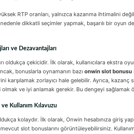
 yüksek RTP oranları, yalnızca kazanma ihtimalini de
 nedenle dikkatli seçimler yapmak, başarılı bir oyun d
arı ve Dezavantajları
oldukça çekicidir. İlk olarak, kullanıcılara ekstra oyu
. Ancak, bonuslarla oynamanın bazı
onwin slot bonusu
rini karşılamak zorlayıcı hale gelebilir. Ayrıca, kazanç
li olmak ve iyi anlamak gerekir. Bu dengeyi sağlamak ö
 ve Kullanım Kılavuzu
ldukça kolaydır. İlk olarak, Onwin hesabınıza giriş ya
evcut slot bonuslarını görüntüleyebilirsiniz. Kullanım i