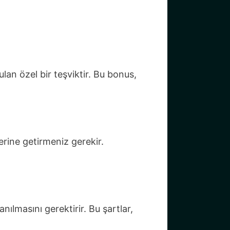
an özel bir teşviktir. Bu bonus,
erine getirmeniz gerekir.
anılmasını gerektirir. Bu şartlar,