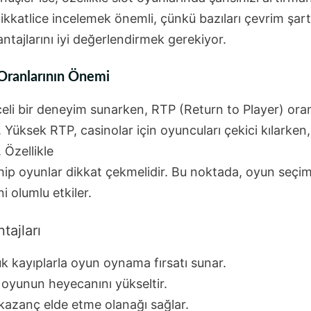
dikkatlice incelemek önemli, çünkü bazıları çevrim şart
ntajlarını iyi değerlendirmek gerekiyor.
Oranlarının Önemi
nceli bir deneyim sunarken, RTP (Return to Player) o
 Yüksek RTP, casinolar için oyuncuları çekici kılarken
 Özellikle
hip oyunlar dikkat çekmelidir. Bu noktada, oyun seçi
i olumlu etkiler.
tajları
ük kayıplarla oyun oynama fırsatı sunar.
 oyunun heyecanını yükseltir.
azanç elde etme olanağı sağlar.