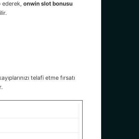
p ederek,
onwin slot bonusu
ir.
yıplarınızı telafi etme fırsatı
r.