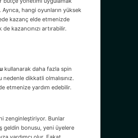
i bir bütçe yönetimi uygulamak
z. Ayrıca, hangi oyunların yüksek
adede kazanç elde etmenizde
de kazancınızı artırabilir.
u
kullanarak daha fazla spin
u nedenle dikkatli olmalısınız.
de etmenize yardım edebilir.
 zenginleştiriyor. Bunlar
ş geldin bonusu, yeni üyelere
nıza yardımcı olur. Fakat,