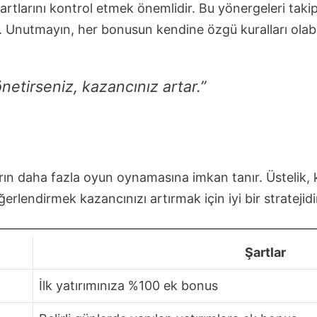
artlarını kontrol etmek önemlidir. Bu yönergeleri taki
iz. Unutmayın, her bonusun kendine özgü kuralları olabil
önetirseniz, kazancınız artar.”
rın daha fazla oyun oynamasına imkan tanır. Üstelik, ka
rlendirmek kazancınızı artırmak için iyi bir stratejidi
Şartlar
İlk yatırımınıza %100 ek bonus