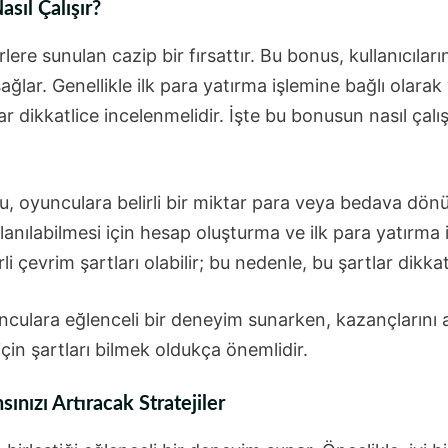
sıl Çalışır?
re sunulan cazip bir fırsattır. Bu bonus, kullanıcıları
ğlar. Genellikle ilk para yatırma işlemine bağlı olarak 
ar dikkatlice incelenmelidir. İşte bu bonusun nasıl çalı
, oyunculara belirli bir miktar para veya bedava dönü
nılabilmesi için hesap oluşturma ve ilk para yatırma iş
i çevrim şartları olabilir; bu nedenle, bu şartlar dikka
culara eğlenceli bir deneyim sunarken, kazançlarını ar
çin şartları bilmek oldukça önemlidir.
nızı Artıracak Stratejiler