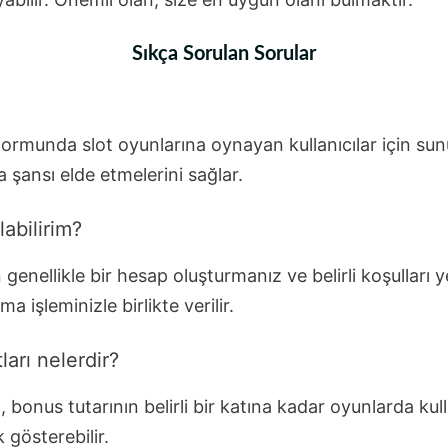
Sıkça Sorulan Sorular
rmunda slot oyunlarına oynayan kullanıcılar için sunul
şansı elde etmelerini sağlar.
abilirim?
enellikle bir hesap oluşturmanız ve belirli koşulları y
a işleminizle birlikte verilir.
ları nelerdir?
, bonus tutarının belirli bir katına kadar oyunlarda kull
 gösterebilir.