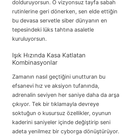
dolduruyorsun. O vizyonsuz tayfa sabah
rutinlerine geri dönerken, sen elde ettiğin
bu devasa servetle siber dünyanın en
tepesindeki lüks tahtına asaletle
kuruluyorsun.
Işık Hızında Kasa Katlatan
Kombinasyonlar
Zamanın nasıl geçtiğini unutturan bu
efsanevi hız ve aksiyon tufanında,
adrenalin seviyen her saniye daha da arşa
çıkıyor. Tek bir tıklamayla devreye
soktuğun o kusursuz özellikler, oyunun
kaderini saniyeler içinde değiştirip seni
adeta yenilmez bir cyborga dönüştürüyor.