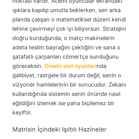
noktası vardır. Acemi oyuncular ekrandaki
ışıklara kapılıp umutla beklerken, sen arka
planda çalışan o matematiksel düzeni kendi
lehine çevirmeyi çok iyi biliyorsun. Stratejini
doğru kurduğunda, o inatçı makinelerin
adeta teslim bayrağını çektiğini ve sana o
şatafatlı çarpanları cömertçe sunduğunu
göreceksin.
Onwin slot oyunları
nda
galibiyet, rastgele bir durum değil, senin o
vizyoner hamlelerinin bir sonucudur. Zekanı
kullandığında sistemin senin önünde nasıl
eğildiğini izlemek ise paha biçilemez bir
keyiftir.
Matrisin İçindeki Işıltılı Hazineler